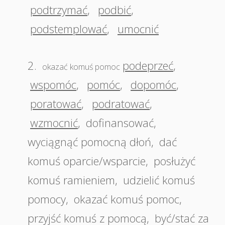
podtrzymać
,
podbić
,
podstemplować
,
umocnić
2.
podeprzeć
,
okazać komuś pomoc
wspomóc
,
pomóc
,
dopomóc
,
poratować
,
podratować
,
wzmocnić
,
dofinansować
,
wyciągnąć pomocną dłoń
,
dać
komuś oparcie/wsparcie
,
posłużyć
komuś ramieniem
,
udzielić komuś
pomocy
,
okazać komuś pomoc
,
przyjść komuś z pomocą
,
być/stać za