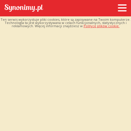
Ten serwis wykorzystuje pliki cookies, które są zapisywane na Twoim komputerze.
Technologia ta jest wykorzystywana w celach funkcjonalnych, statystycznych i
reklamowych. Więcej informacji znajdziesz w
Polityce plików cookie.