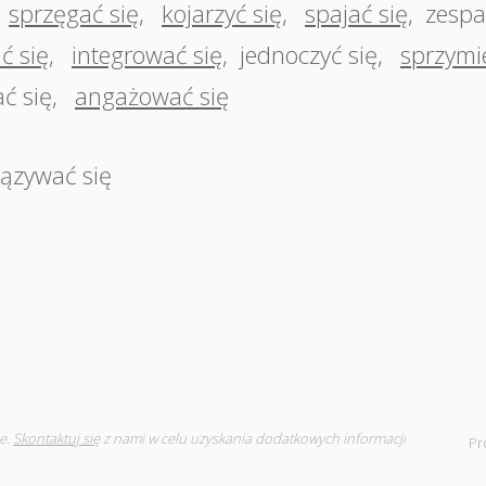
sprzęgać się
,
kojarzyć się
,
spajać się
,
zespa
ć się
,
integrować się
,
jednoczyć się
,
sprzymi
ć się
,
angażować się
ązywać się
e.
Skontaktuj się
z nami w celu uzyskania dodatkowych informacji
Pr