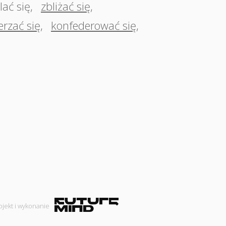
lać się
,
zbliżać się
,
erzać się
,
konfederować się
,
ojekt i wykonanie