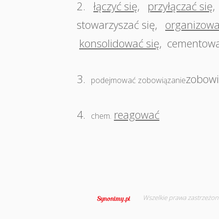
2.
łączyć się
,
przyłączać się
,
stowarzyszać się
,
organizowa
konsolidować się
,
cementowa
3.
zobowi
podejmować zobowiązanie
4.
reagować
chem.
Wszelkie prawa zastrzeżon