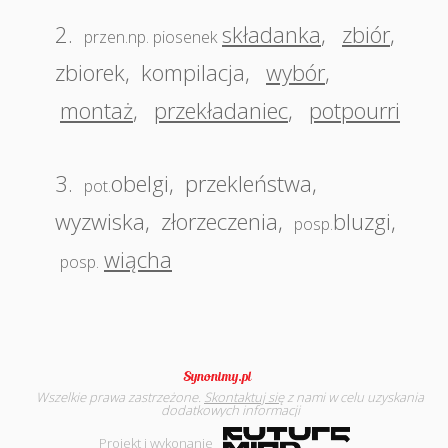
2.
składanka
,
zbiór
,
przen.np. piosenek
zbiorek
,
kompilacja
,
wybór
,
montaż
,
przekładaniec
,
potpourri
3.
obelgi
,
przekleństwa
,
pot.
wyzwiska
,
złorzeczenia
,
bluzgi
,
posp.
wiącha
posp.
Wszelkie prawa zastrzeżone.
Skontaktuj się
z nami w celu uzyskania
dodatkowych informacji
Projekt i wykonanie