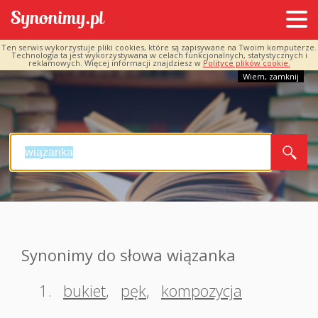
Ten serwis wykorzystuje pliki cookies, które są zapisywane na Twoim komputerze.
Technologia ta jest wykorzystywana w celach funkcjonalnych, statystycznych i
reklamowych. Więcej informacji znajdziesz w
Polityce plików cookie.
Wiem, zamknij
Synonimy do słowa wiązanka
1.
bukiet
,
pęk
,
kompozycja