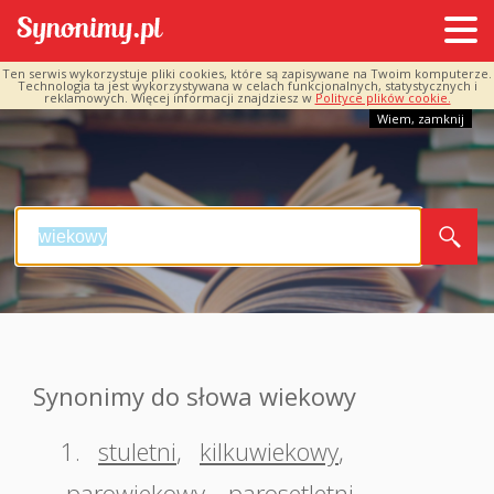
Ten serwis wykorzystuje pliki cookies, które są zapisywane na Twoim komputerze.
Technologia ta jest wykorzystywana w celach funkcjonalnych, statystycznych i
reklamowych. Więcej informacji znajdziesz w
Polityce plików cookie.
Wiem, zamknij
Synonimy do słowa wiekowy
1.
stuletni
,
kilkuwiekowy
,
parowiekowy
,
parosetletni
,