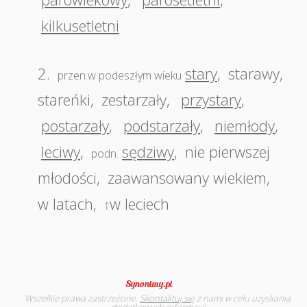
kilkusetletni
2.
stary
,
starawy
,
przen.w podeszłym wieku
stareńki
,
zestarzały
,
przystary
,
postarzały
,
podstarzały
,
niemłody
,
leciwy
,
sędziwy
,
nie pierwszej
podn.
młodości
,
zaawansowany wiekiem
,
w latach
,
w leciech
†
Wszelkie prawa zastrzeżone.
Skontaktuj się
z nami w celu uzyskania