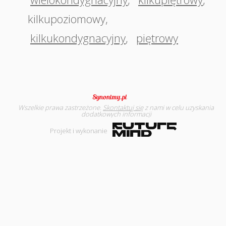
kilkupoziomowy
,
kilkukondygnacyjny
,
piętrowy
Wszelkie prawa zastrzeżone.
Skontaktuj się
z nami w celu uzyskania
dodatkowych informacji
Projekt i wykonanie