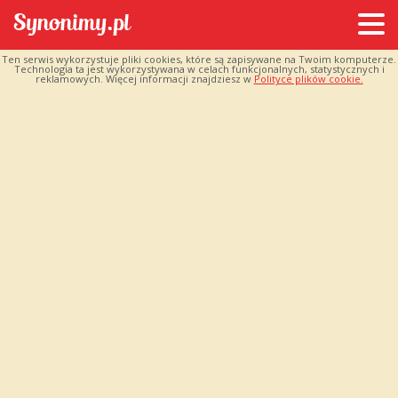
Ten serwis wykorzystuje pliki cookies, które są zapisywane na Twoim komputerze.
Technologia ta jest wykorzystywana w celach funkcjonalnych, statystycznych i
reklamowych. Więcej informacji znajdziesz w
Polityce plików cookie.