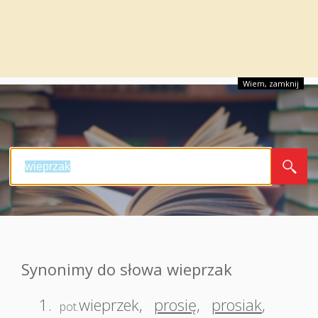
Wiem, zamknij
Synonimy do słowa wieprzak
1.
wieprzek
,
prosię
,
prosiak
,
pot.