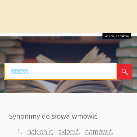
Wiem, zamknij
Synonimy do słowa wmówić
1.
nakłonić
,
skłonić
,
namówić
,