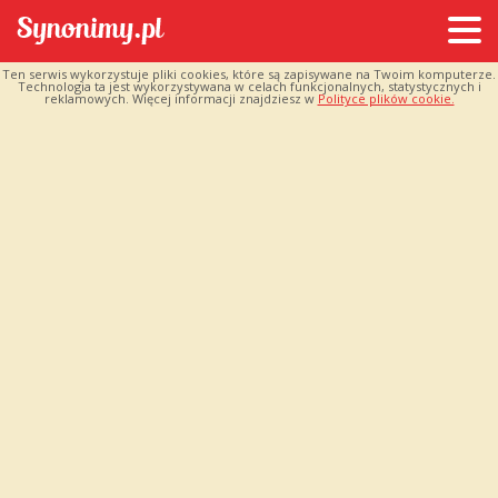
Ten serwis wykorzystuje pliki cookies, które są zapisywane na Twoim komputerze.
Technologia ta jest wykorzystywana w celach funkcjonalnych, statystycznych i
reklamowych. Więcej informacji znajdziesz w
Polityce plików cookie.