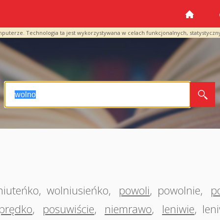
mputerze. Technologia ta jest wykorzystywana w celach funkcjonalnych, statystyczn
niuteńko
,
wolniusieńko
,
powoli
,
powolnie
,
p
eprędko
,
posuwiście
,
niemrawo
,
leniwie
,
len