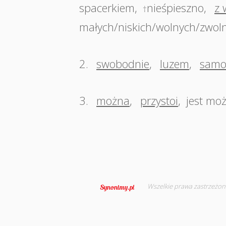
spacerkiem
,
nieśpieszno
,
z 
†
małych/niskich/wolnych/zwol
2.
swobodnie
,
luzem
,
samo
3.
można
,
przystoi
,
jest moż
Wszelkie prawa zastrzeżon