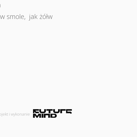
a
 w smole
,
jak żółw
ojekt i wykonanie