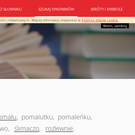
O SŁOWNIKU
SZUKAJ SYNONIMÓW
SKRÓTY I SYMBOLE
ych i reklamowych. Więcej informacji znajdziesz w
Polityce plików cookie.
Wiem, zamknij
omału
,
pomalutku
,
pomaleńku
,
iwo
,
ślimaczo
,
rozlewnie
,