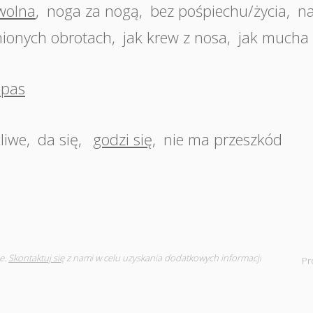
wolna
,
noga za nogą
,
bez pośpiechu/życia
,
n
nionych obrotach
,
jak krew z nosa
,
jak mucha
pas
liwe
,
da się
,
godzi się
,
nie ma przeszkód
e.
Skontaktuj się
z nami w celu uzyskania dodatkowych informacji
Pr