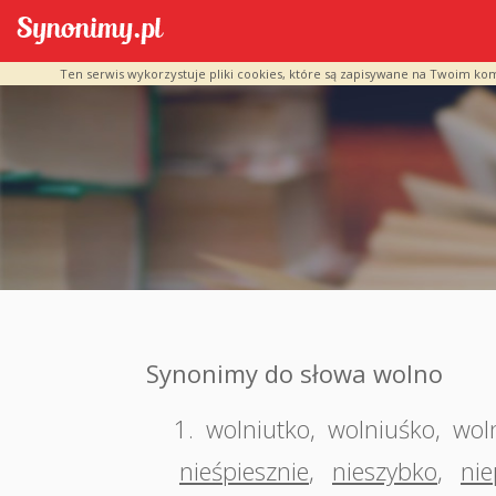
Ten serwis wykorzystuje pliki cookies, które są zapisywane na Twoim ko
Synonimy do słowa wolno
1.
wolniutko
,
wolniuśko
,
wol
nieśpiesznie
,
nieszybko
,
ni