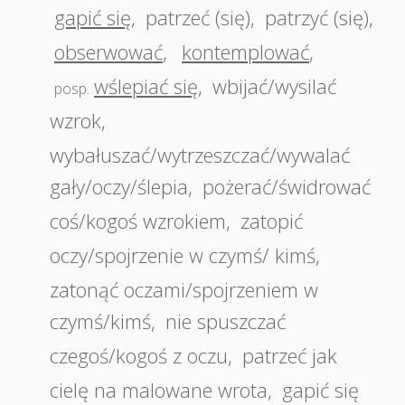
gapić się
,
patrzeć (się)
,
patrzyć (się)
,
obserwować
,
kontemplować
,
wślepiać się
,
wbijać/wysilać
posp.
wzrok
,
wybałuszać/wytrzeszczać/wywalać
gały/oczy/ślepia
,
pożerać/świdrować
coś/kogoś wzrokiem
,
zatopić
oczy/spojrzenie w czymś/ kimś
,
zatonąć oczami/spojrzeniem w
czymś/kimś
,
nie spuszczać
czegoś/kogoś z oczu
,
patrzeć jak
cielę na malowane wrota
,
gapić się