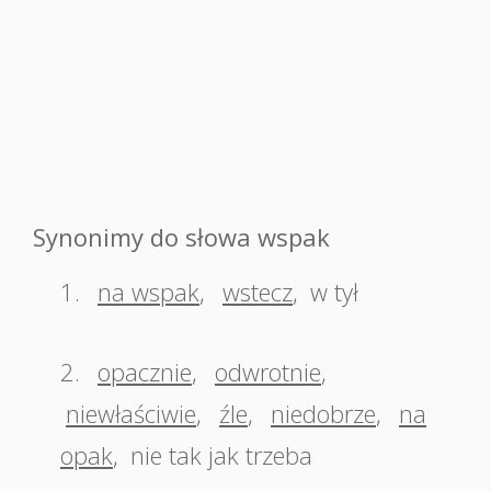
Synonimy do słowa wspak
1.
na wspak
,
wstecz
,
w tył
2.
opacznie
,
odwrotnie
,
niewłaściwie
,
źle
,
niedobrze
,
na
opak
,
nie tak jak trzeba