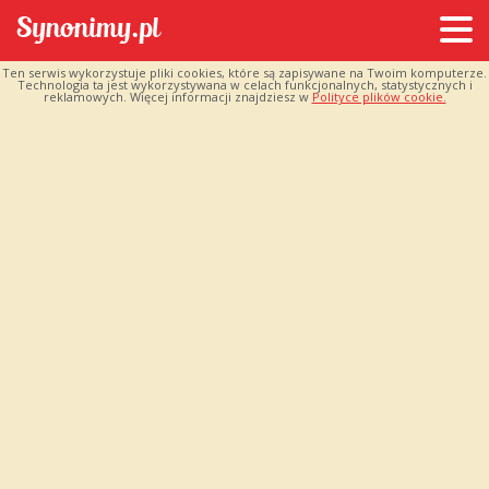
Ten serwis wykorzystuje pliki cookies, które są zapisywane na Twoim komputerze.
Technologia ta jest wykorzystywana w celach funkcjonalnych, statystycznych i
reklamowych. Więcej informacji znajdziesz w
Polityce plików cookie.