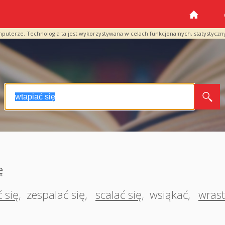
mputerze. Technologia ta jest wykorzystywana w celach funkcjonalnych, statystyczn
ę
ć się
,
zespalać się
,
scalać się
,
wsiąkać
,
wras