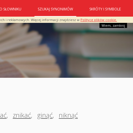
O SŁOWNIKU
SZUKAJ SYNONIMÓW
SKRÓTY I SYMBOLE
ych i reklamowych. Więcej informacji znajdziesz w
Polityce plików cookie.
Wiem, zamknij
tać
,
znikać
,
ginąć
,
niknąć