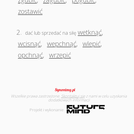
zostawić
2.
wetknąć
,
dać lub sprzedać na siłę
wcisnąć
,
wepchnąć
,
wlepić
,
opchnąć
,
wrzepić
Wszelkie prawa zastrzeżone.
Skontaktuj się
z nami w celu uzyskania
dodatkowych informacji
Projekt i wykonanie