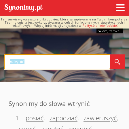
Ten serwis wykorzystuje pliki cookies, które są zapisywane na Twoim komputerze.
Technologia ta jest wykorzystywana w celach funkcjonalnych, statystycznych i
reklamowych. Więcej informacji znajdziesz w
Polityce plików cookie.
Wiem, zamknij
Synonimy do słowa wtrynić
1.
posiać
,
zapodziać
,
zawieruszyć
,
zgubić
,
zagubić
,
pogubić
,