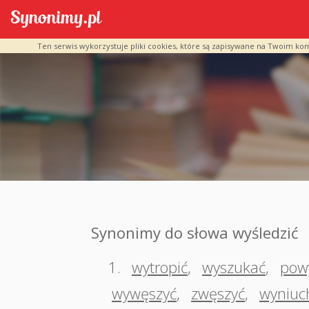
Ten serwis wykorzystuje pliki cookies, które są zapisywane na Twoim ko
Synonimy do słowa wyśledzić
1.
wytropić
,
wyszukać
,
pow
wywęszyć
,
zwęszyć
,
wyniuc