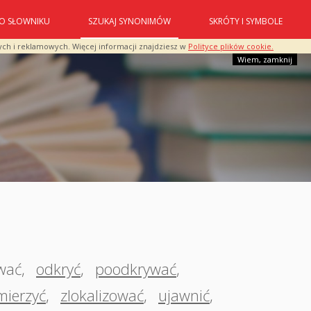
O SŁOWNIKU
SZUKAJ SYNONIMÓW
SKRÓTY I SYMBOLE
ych i reklamowych. Więcej informacji znajdziesz w
Polityce plików cookie.
Wiem, zamknij
wać
,
odkryć
,
poodkrywać
,
mierzyć
,
zlokalizować
,
ujawnić
,