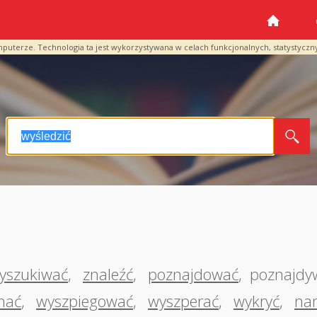
mputerze. Technologia ta jest wykorzystywana w celach funkcjonalnych, statystyczn
yszukiwać
,
znaleźć
,
poznajdować
,
poznajdy
hać
,
wyszpiegować
,
wyszperać
,
wykryć
,
na