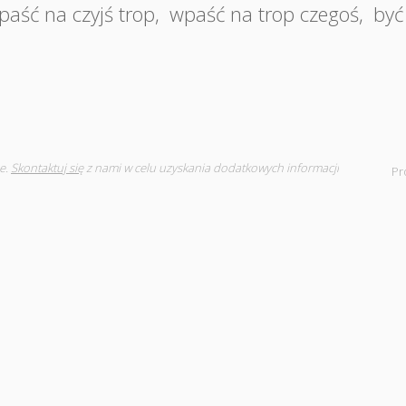
paść na czyjś trop
,
wpaść na trop czegoś
,
być
e.
Skontaktuj się
z nami w celu uzyskania dodatkowych informacji
Pr