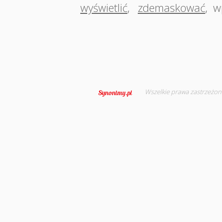
wyświetlić
,
zdemaskować
,
w
Wszelkie prawa zastrzeżon