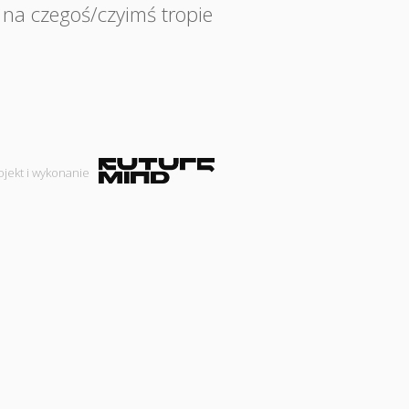
 na czegoś/czyimś tropie
ojekt i wykonanie