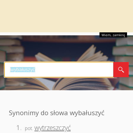
Wiem, zamknij
Synonimy do słowa wybałuszyć
1.
wytrzeszczyć
pot.