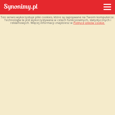
Ten serwis wykorzystuje pliki cookies, które są zapisywane na Twoim komputerze.
Technologia ta jest wykorzystywana w celach funkcjonalnych, statystycznych i
reklamowych. Więcej informacji znajdziesz w
Polityce plików cookie.