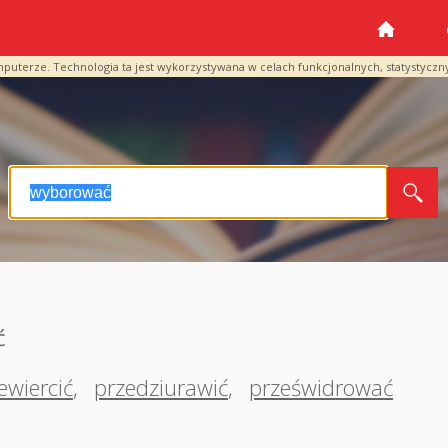
mputerze. Technologia ta jest wykorzystywana w celach funkcjonalnych, statystyczn
ć
ewiercić
,
przedziurawić
,
prześwidrować