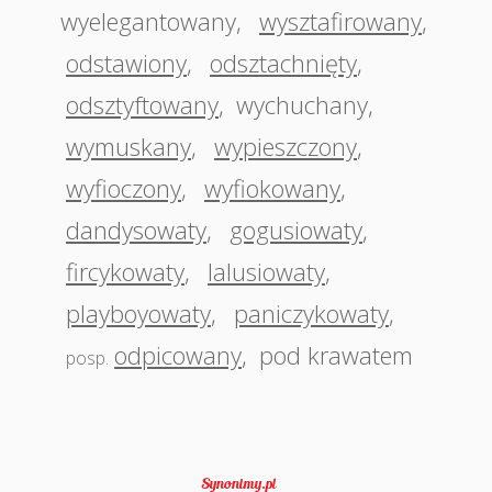
wyelegantowany
,
wysztafirowany
,
odstawiony
,
odsztachnięty
,
odsztyftowany
,
wychuchany
,
wymuskany
,
wypieszczony
,
wyfioczony
,
wyfiokowany
,
dandysowaty
,
gogusiowaty
,
fircykowaty
,
lalusiowaty
,
playboyowaty
,
paniczykowaty
,
odpicowany
,
pod krawatem
posp.