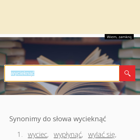
Wiem, zamknij
Synonimy do słowa wycieknąć
1.
wyciec
,
wypłynąć
,
wylać się
,