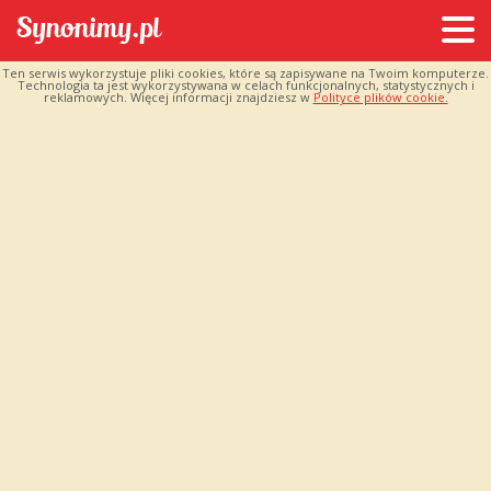
Ten serwis wykorzystuje pliki cookies, które są zapisywane na Twoim komputerze.
Technologia ta jest wykorzystywana w celach funkcjonalnych, statystycznych i
reklamowych. Więcej informacji znajdziesz w
Polityce plików cookie.