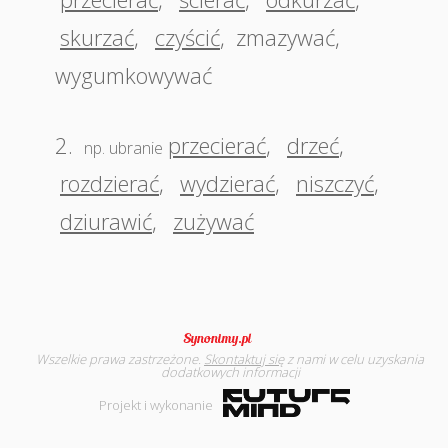
skurzać
,
czyścić
,
zmazywać
,
wygumkowywać
2.
przecierać
,
drzeć
,
np. ubranie
rozdzierać
,
wydzierać
,
niszczyć
,
dziurawić
,
zużywać
Wszelkie prawa zastrzeżone.
Skontaktuj się
z nami w celu uzyskania
dodatkowych informacji
Projekt i wykonanie