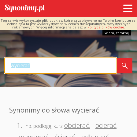
Ten serwis wykorzystuje pliki cookies, które są zapisywane na Twoim komputerze.
Technologia ta jest wykorzystywana w celach funkcjonalnych, statystycznych i
reklamowych. Więcej informacji znajdziesz w
Polityce plików cookie.
Wiem, zamknij
Synonimy do słowa wycierać
1.
obcierać
,
ocierać
,
np. podłogę, kurz
przecierać
,
ścierać
,
odkurzać
,