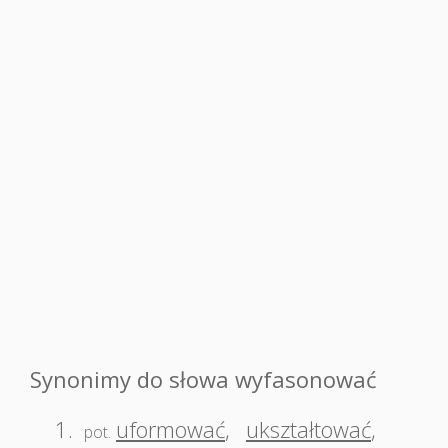
Synonimy do słowa wyfasonować
1.
uformować
,
ukształtować
,
pot.