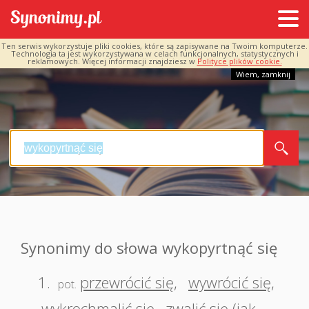
Ten serwis wykorzystuje pliki cookies, które są zapisywane na Twoim komputerze.
Technologia ta jest wykorzystywana w celach funkcjonalnych, statystycznych i
reklamowych. Więcej informacji znajdziesz w
Polityce plików cookie.
Wiem, zamknij
Synonimy do słowa wykopyrtnąć się
1.
przewrócić się
,
wywrócić się
,
pot.
wykrochmalić się
,
zwalić się (jak