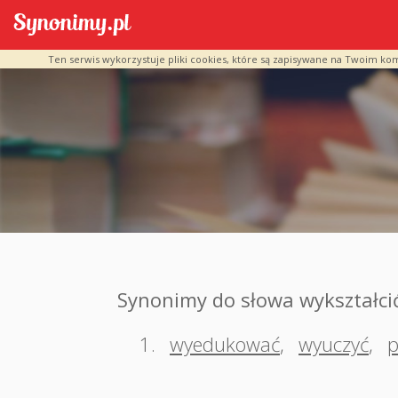
Ten serwis wykorzystuje pliki cookies, które są zapisywane na Twoim ko
Synonimy do słowa wykształci
1.
wyedukować
,
wyuczyć
,
p