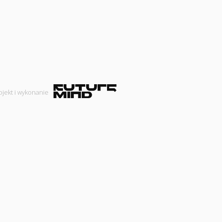
ojekt i wykonanie