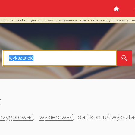
mputerze. Technologia ta jest wykorzystywana w celach funkcjonalnych, statystyczn
ć
rzygotować
,
wykierować
,
dać komuś wykszta