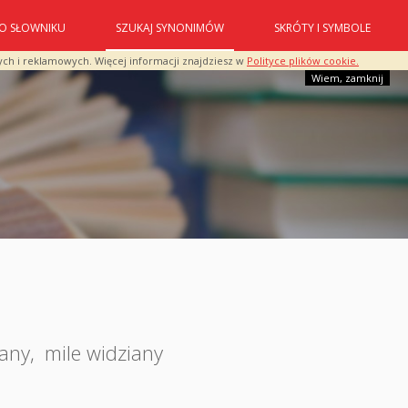
O SŁOWNIKU
SZUKAJ SYNONIMÓW
SKRÓTY I SYMBOLE
ych i reklamowych. Więcej informacji znajdziesz w
Polityce plików cookie.
Wiem, zamknij
any
,
mile widziany