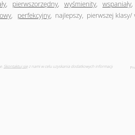
ły
,
pierwszorzędny
,
wyśmienity
,
wspaniały
,
rowy
,
perfekcyjny
,
najlepszy
,
pierwszej klasy/
e.
Skontaktuj się
z nami w celu uzyskania dodatkowych informacji
Pr