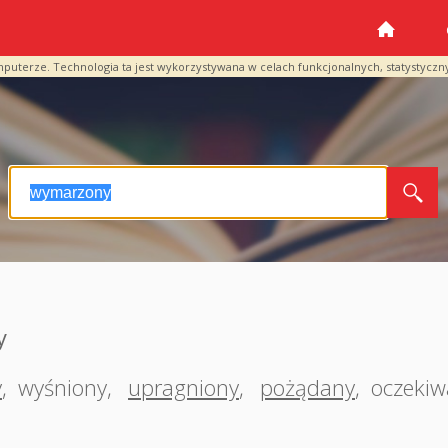
mputerze. Technologia ta jest wykorzystywana w celach funkcjonalnych, statystyczn
y
y
,
wyśniony
,
upragniony
,
pożądany
,
oczekiw