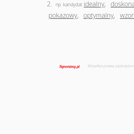
2.
idealny
,
doskona
np. kandydat
pokazowy
,
optymalny
,
wzo
Wszelkie prawa zastrzeżon