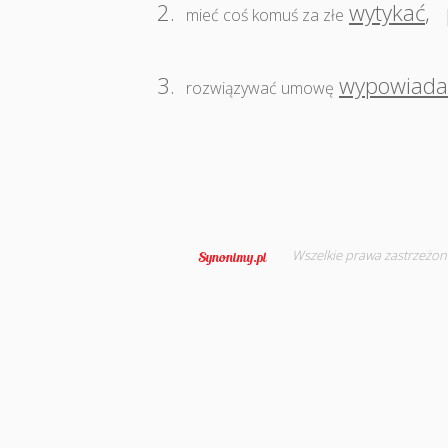
2.
wytykać
,
mieć coś komuś za złe
3.
wypowiada
rozwiązywać umowę
Wszelkie prawa zastrzeżon