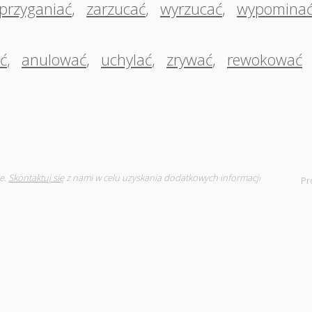
przyganiać
,
zarzucać
,
wyrzucać
,
wypomina
ć
,
anulować
,
uchylać
,
zrywać
,
rewokować
e.
Skontaktuj się
z nami w celu uzyskania dodatkowych informacji
Pr