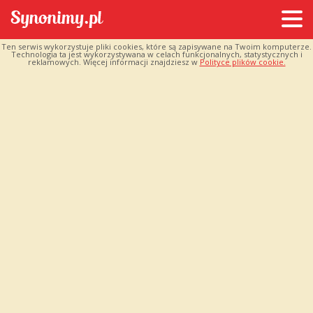
Ten serwis wykorzystuje pliki cookies, które są zapisywane na Twoim komputerze.
Technologia ta jest wykorzystywana w celach funkcjonalnych, statystycznych i
reklamowych. Więcej informacji znajdziesz w
Polityce plików cookie.