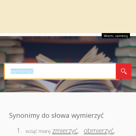
Wiem, zamknij
Synonimy do słowa wymierzyć
1.
zmierzyć
,
obmierzyć
,
wziąć miarę