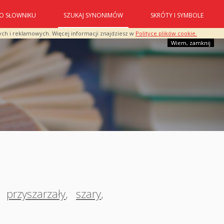
O SŁOWNIKU
SZUKAJ SYNONIMÓW
SKRÓTY I SYMBOLE
ych i reklamowych. Więcej informacji znajdziesz w
Polityce plików cookie.
Wiem, zamknij
,
przyszarzały
,
szary
,