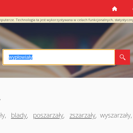
mputerze. Technologia ta jest wykorzystywana w celach funkcjonalnych, statystyczn
y
ły
,
blady
,
poszarzały
,
zszarzały
,
wyszarzały