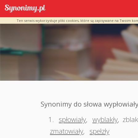
Ten serwis wykorzystuje pliki cookies, które są zapisywane na Twoim ko
Synonimy do słowa wypłowiał
1.
spłowiały
,
wyblakły
,
zblak
zmatowiały
,
spełzły