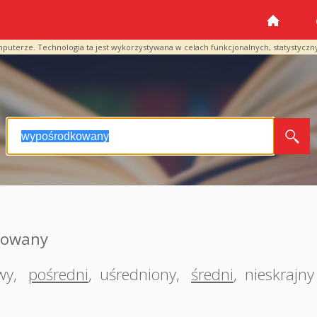
mputerze. Technologia ta jest wykorzystywana w celach funkcjonalnych, statystyczn
kowany
wy
,
pośredni
,
uśredniony
,
średni
,
nieskrajny