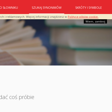
O SŁOWNIKU
SZUKAJ SYNONIMÓW
SKRÓTY I SYMBOLE
ych i reklamowych. Więcej informacji znajdziesz w
Polityce plików cookie.
Wiem, zamknij
dać coś próbie