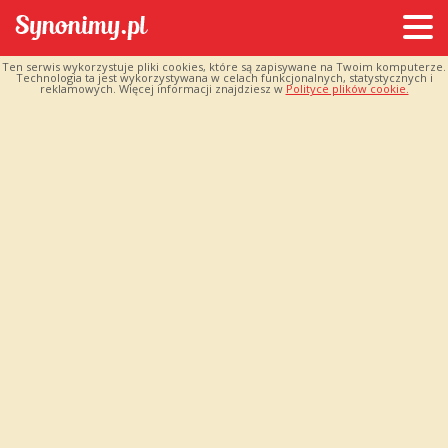
Ten serwis wykorzystuje pliki cookies, które są zapisywane na Twoim komputerze.
Technologia ta jest wykorzystywana w celach funkcjonalnych, statystycznych i
reklamowych. Więcej informacji znajdziesz w
Polityce plików cookie.