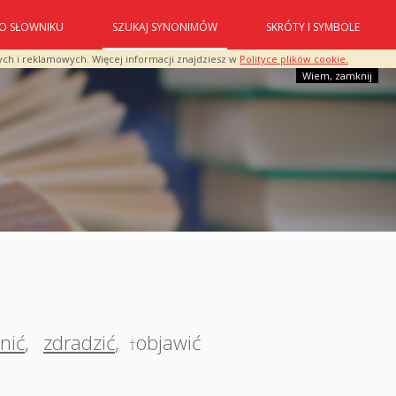
O SŁOWNIKU
SZUKAJ SYNONIMÓW
SKRÓTY I SYMBOLE
ych i reklamowych. Więcej informacji znajdziesz w
Polityce plików cookie.
Wiem, zamknij
nić
,
zdradzić
,
objawić
†