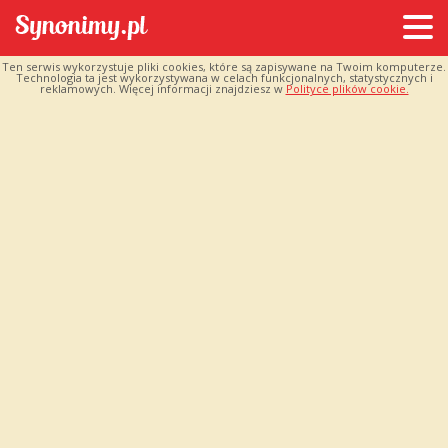
Ten serwis wykorzystuje pliki cookies, które są zapisywane na Twoim komputerze.
Technologia ta jest wykorzystywana w celach funkcjonalnych, statystycznych i
reklamowych. Więcej informacji znajdziesz w
Polityce plików cookie.