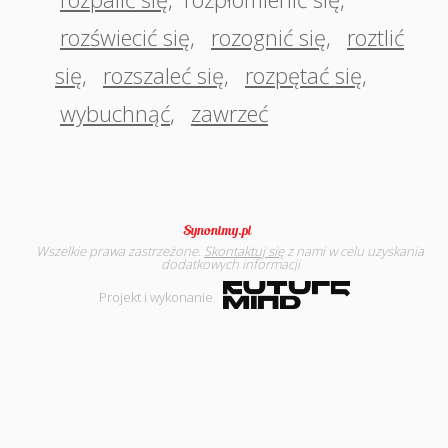
rozświecić się
,
rozognić się
,
roztlić
się
,
rozszaleć się
,
rozpętać się
,
wybuchnąć
,
zawrzeć
Wszelkie prawa zastrzeżone.
Skontaktuj się
z nami w celu uzyskania
dodatkowych informacji
Projekt i wykonanie