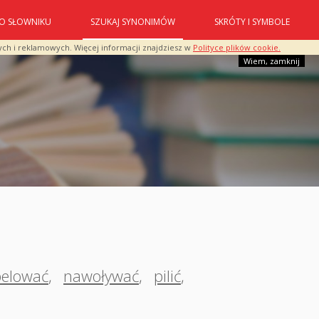
O SŁOWNIKU
SZUKAJ SYNONIMÓW
SKRÓTY I SYMBOLE
ych i reklamowych. Więcej informacji znajdziesz w
Polityce plików cookie.
Wiem, zamknij
elować
,
nawoływać
,
pilić
,