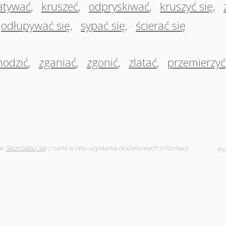
atywać
,
kruszeć
,
odpryskiwać
,
kruszyć się
,
odłupywać się
,
sypać się
,
ścierać się
hodzić
,
zganiać
,
zgonić
,
zlatać
,
przemierzyć
e.
Skontaktuj się
z nami w celu uzyskania dodatkowych informacji
Pr