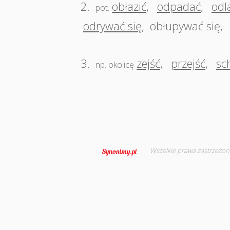
2.
obłazić
,
odpadać
,
odl
pot.
odrywać się
,
obłupywać się
,
3.
zejść
,
przejść
,
sc
np. okolicę
Wszelkie prawa zastrzeżon