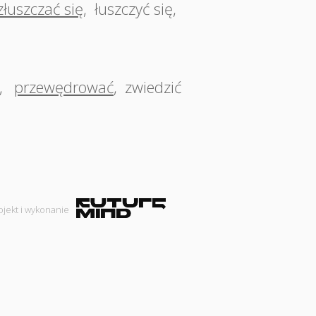
złuszczać się
,
łuszczyć się
,
,
przewędrować
,
zwiedzić
ojekt i wykonanie