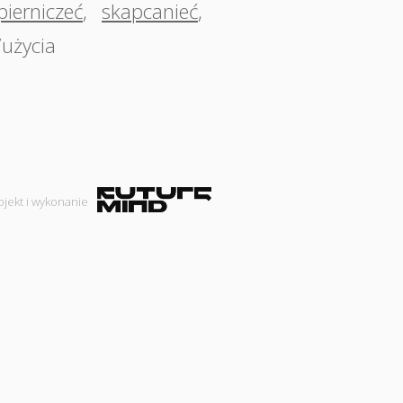
pierniczeć
,
skapcanieć
,
/użycia
ojekt i wykonanie