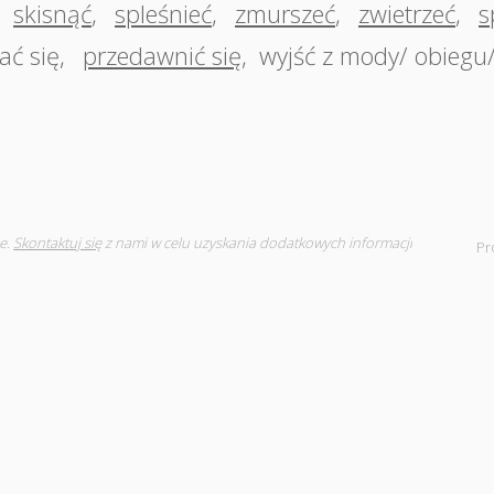
,
skisnąć
,
spleśnieć
,
zmurszeć
,
zwietrzeć
,
s
ać się
,
przedawnić się
,
wyjść z mody/ obiegu
e.
Skontaktuj się
z nami w celu uzyskania dodatkowych informacji
Pr