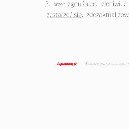
2.
zgnuśnieć
,
zleniwieć
przen.
zestarzeć się
,
zdezaktualizow
Wszelkie prawa zastrzeżon