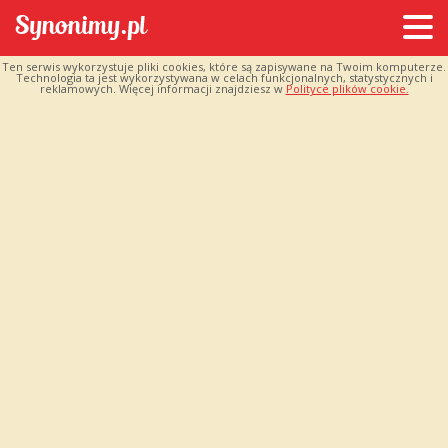
Ten serwis wykorzystuje pliki cookies, które są zapisywane na Twoim komputerze.
Technologia ta jest wykorzystywana w celach funkcjonalnych, statystycznych i
reklamowych. Więcej informacji znajdziesz w
Polityce plików cookie.