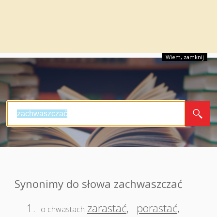
Wiem, zamknij
Synonimy do słowa zachwaszczać
1.
zarastać
,
porastać
,
o chwastach