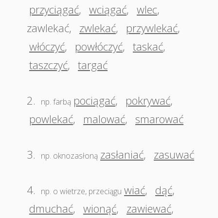
przyciągać
,
wciągać
,
wlec
,
zawlekać
,
zwlekać
,
przywlekać
,
włóczyć
,
powłóczyć
,
taskać
,
taszczyć
,
targać
2.
pociągać
,
pokrywać
,
np. farbą
powlekać
,
malować
,
smarować
3.
zasłaniać
,
zasuwać
np. oknozasłoną
4.
wiać
,
dąć
,
np. o wietrze, przeciągu
dmuchać
,
wionąć
,
zawiewać
,