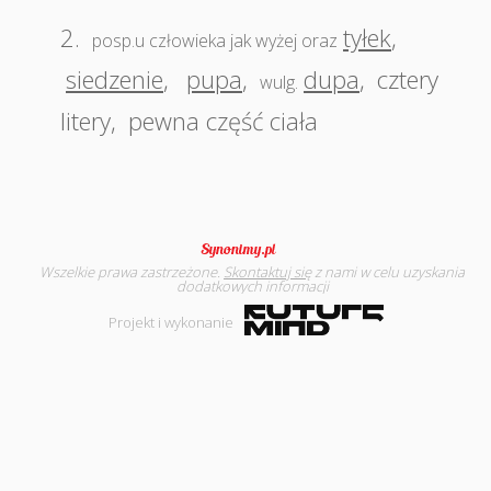
2.
tyłek
,
posp.u człowieka jak wyżej oraz
siedzenie
,
pupa
,
dupa
,
cztery
wulg.
litery
,
pewna część ciała
Wszelkie prawa zastrzeżone.
Skontaktuj się
z nami w celu uzyskania
dodatkowych informacji
Projekt i wykonanie