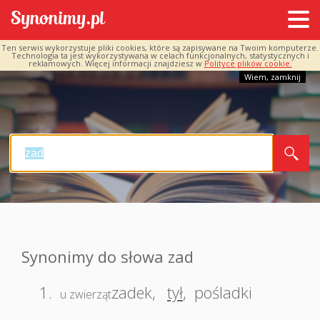
Ten serwis wykorzystuje pliki cookies, które są zapisywane na Twoim komputerze.
Technologia ta jest wykorzystywana w celach funkcjonalnych, statystycznych i
reklamowych. Więcej informacji znajdziesz w
Polityce plików cookie.
Wiem, zamknij
Synonimy do słowa zad
1.
zadek
,
tył
,
pośladki
u zwierząt