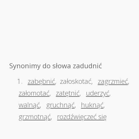
Synonimy do słowa zadudnić
1.
zabębnić
,
załoskotać
,
zagrzmieć
,
załomotać
,
zatętnić
,
uderzyć
,
walnąć
,
gruchnąć
,
huknąć
,
grzmotnąć
,
rozdźwięczeć się