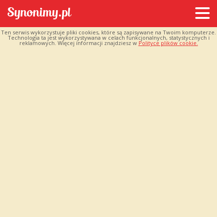
Ten serwis wykorzystuje pliki cookies, które są zapisywane na Twoim komputerze.
Technologia ta jest wykorzystywana w celach funkcjonalnych, statystycznych i
reklamowych. Więcej informacji znajdziesz w
Polityce plików cookie.