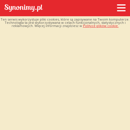
Ten serwis wykorzystuje pliki cookies, które są zapisywane na Twoim komputerze.
Technologia ta jest wykorzystywana w celach funkcjonalnych, statystycznych i
reklamowych. Więcej informacji znajdziesz w
Polityce plików cookie.