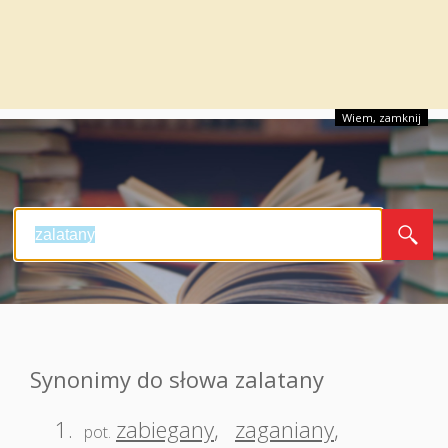
Wiem, zamknij
Synonimy do słowa zalatany
1.
zabiegany
,
zaganiany
,
pot.