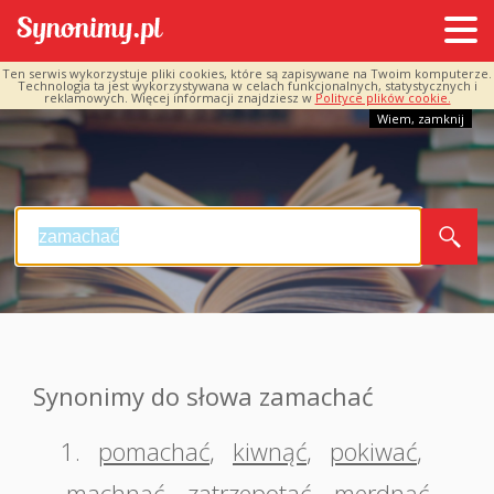
Ten serwis wykorzystuje pliki cookies, które są zapisywane na Twoim komputerze.
Technologia ta jest wykorzystywana w celach funkcjonalnych, statystycznych i
reklamowych. Więcej informacji znajdziesz w
Polityce plików cookie.
Wiem, zamknij
Synonimy do słowa zamachać
1.
pomachać
,
kiwnąć
,
pokiwać
,
machnąć
,
zatrzepotać
,
merdnąć