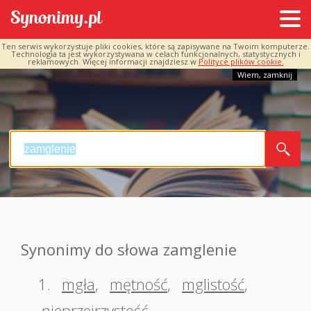
Ten serwis wykorzystuje pliki cookies, które są zapisywane na Twoim komputerze.
Technologia ta jest wykorzystywana w celach funkcjonalnych, statystycznych i
reklamowych. Więcej informacji znajdziesz w
Polityce plików cookie.
Wiem, zamknij
Synonimy do słowa zamglenie
1.
mgła
,
mętność
,
mglistość
,
nieprzejrzystość