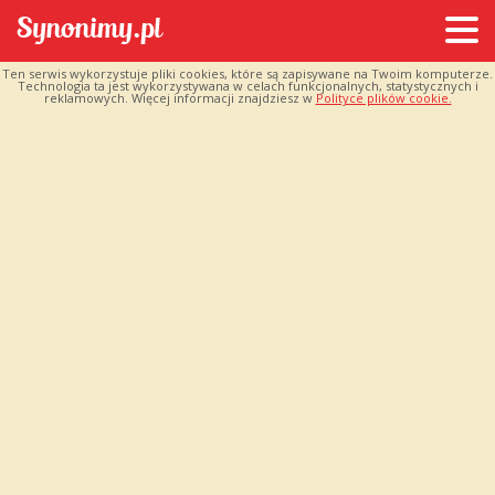
Ten serwis wykorzystuje pliki cookies, które są zapisywane na Twoim komputerze.
Technologia ta jest wykorzystywana w celach funkcjonalnych, statystycznych i
reklamowych. Więcej informacji znajdziesz w
Polityce plików cookie.