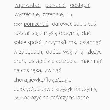
zaprzestać
,
porzucić
,
odstąpić
,
wyrzec się
,
zrzec się
,
† a.
poniechać
,
darować sobie coś
,
podn
rozstać się z myślą o czymś
,
dać
sobie spokój z czymś/kimś
,
osłabnąć
w zapędach
,
dać za wygraną
,
złożyć
broń
,
ustąpić z placu/pola
,
machnąć
na coś ręką
,
zwinąć
chorągiewkę/flagę/żagle
,
położyć/postawić krzyżyk na czymś
,
położyć na coś/czymś lachę
posp