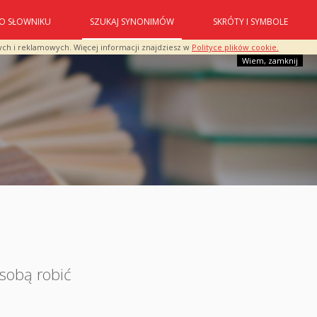
O SŁOWNIKU
SZUKAJ SYNONIMÓW
SKRÓTY I SYMBOLE
ych i reklamowych. Więcej informacji znajdziesz w
Polityce plików cookie.
Wiem, zamknij
 sobą robić