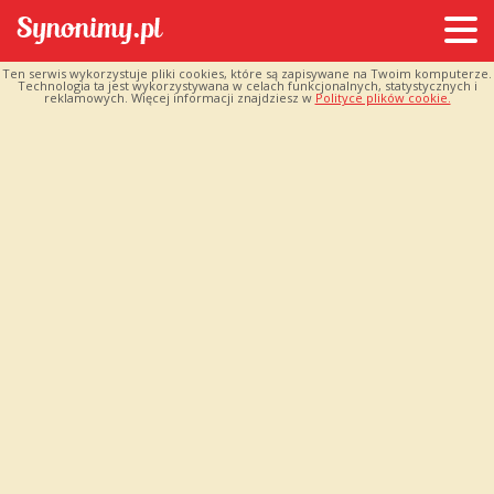
Ten serwis wykorzystuje pliki cookies, które są zapisywane na Twoim komputerze.
Technologia ta jest wykorzystywana w celach funkcjonalnych, statystycznych i
reklamowych. Więcej informacji znajdziesz w
Polityce plików cookie.