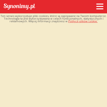
Ten serwis wykorzystuje pliki cookies, które są zapisywane na Twoim komputerze.
Technologia ta jest wykorzystywana w celach funkcjonalnych, statystycznych i
reklamowych. Więcej informacji znajdziesz w
Polityce plików cookie.