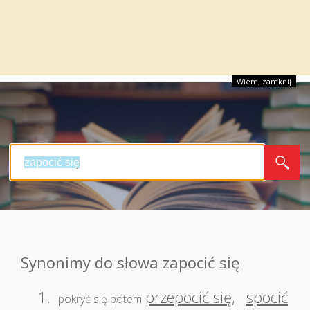
Wiem, zamknij
Synonimy do słowa zapocić się
1.
przepocić się
,
spocić
pokryć się potem