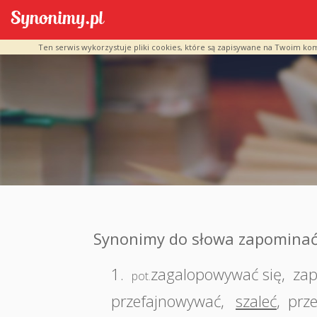
Ten serwis wykorzystuje pliki cookies, które są zapisywane na Twoim ko
Synonimy do słowa zapominać
1.
zagalopowywać się
,
zap
pot.
przefajnowywać
,
szaleć
,
prze