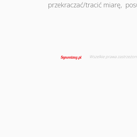
przekraczać/tracić miarę
,
pos
Wszelkie prawa zastrzeżon