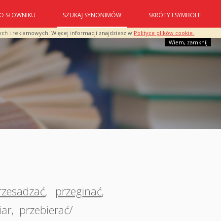
O SŁOWNIKU
SZUKAJ SYNONIMÓW
SKRÓTY I SYMBOLE
ych i reklamowych. Więcej informacji znajdziesz w
Polityce plików cookie.
Wiem, zamknij
rzesadzać
,
przeginać
,
iar
,
przebierać/