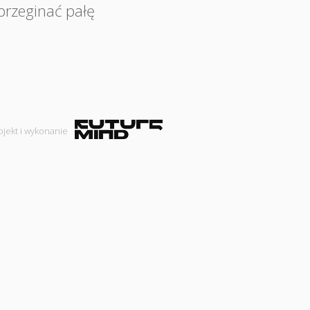
przeginać pałę
ojekt i wykonanie