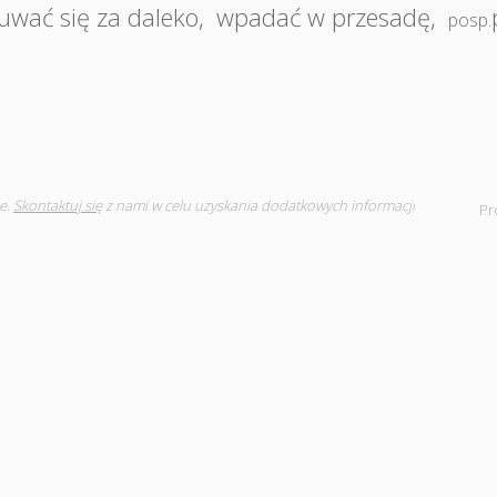
uwać się za daleko
,
wpadać w przesadę
,
posp.
e.
Skontaktuj się
z nami w celu uzyskania dodatkowych informacji
Pr