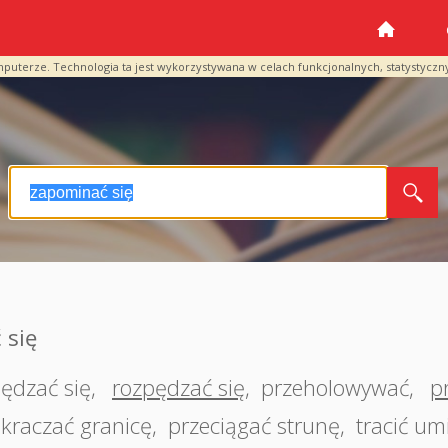
mputerze. Technologia ta jest wykorzystywana w celach funkcjonalnych, statystyczn
 się
ędzać się
,
rozpędzać się
,
przeholowywać
,
p
kraczać granicę
,
przeciągać strunę
,
tracić um